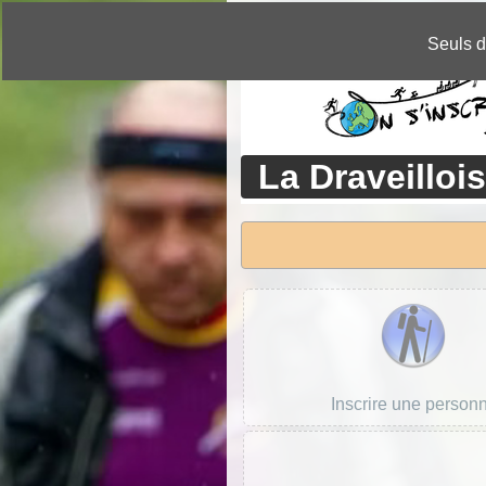
CHANGER DE LANGUE »
Seuls d
La Draveilloi
Inscrire une person