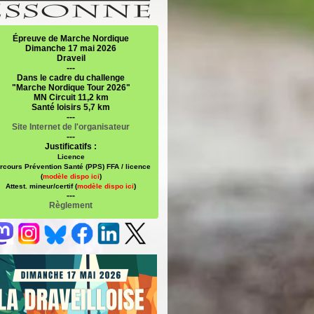
Épreuve de Marche Nordique
Dimanche 17 mai 2026
Draveil
---
Dans le cadre du challenge
"Marche Nordique Tour 2026"
MN Circuit 11,2 km
Santé loisirs 5,7 km
---
Site Internet de l'organisateur
---
Justificatifs :
Licence
rcours Prévention Santé (PPS) FFA / licence
(
modèle dispo ici
)
Attest. mineur/certif (
modèle dispo ici
)
---
Règlement