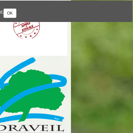
t.
OK